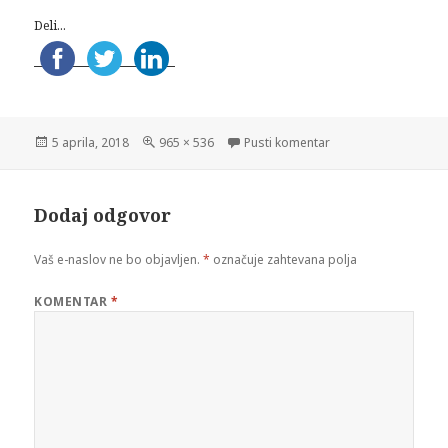
Deli...
Objavljeno
Polna
na pes trava
5 aprila, 2018
965 × 536
Pusti komentar
dne
velikost
Dodaj odgovor
Vaš e-naslov ne bo objavljen.
*
označuje zahtevana polja
KOMENTAR
*